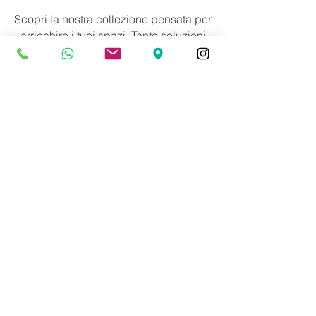
Scopri la nostra collezione pensata per
arricchire i tuoi spazi. Tante soluzioni
di arredo per una grande libertà di
composizione.
scopri tutti i nostri arredi
Balducci Design è il vostro
negozio di arredi in pietra
naturale, qui potete trovare
i più esclusivi oggetti in
marmo, come tavoli da
caffè, eleganti vasche e
esclusivi fermalibri.