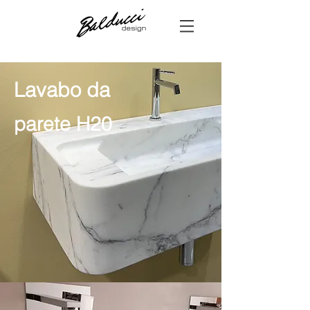
Lavabo da
parete H20